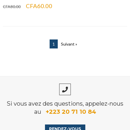
Le
Le
CFA
60.00
CFA
80.00
prix
prix
initial
actuel
était :
est :
CFA80.00.
CFA60.00.
1
Suivant »
Si vous avez des questions, appelez-nous
au
+223 20 71 10 84
RENDEZ-VOUS