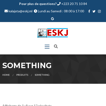
Pour plus de questions?
+223 20 71 10 84
kalajata@eskj.ml
Lundi au Samedi : 08:00 à 17:00
SOMETHING
CURRENT:
HOME
PRODUITS
SOMETHING
Affichage de 1–9 sur 12 résultats