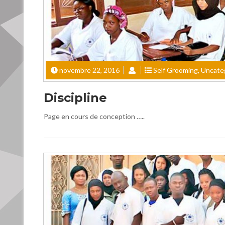
novembre 22, 2016
Self Grooming
,
Uncate
Discipline
Page en cours de conception …..