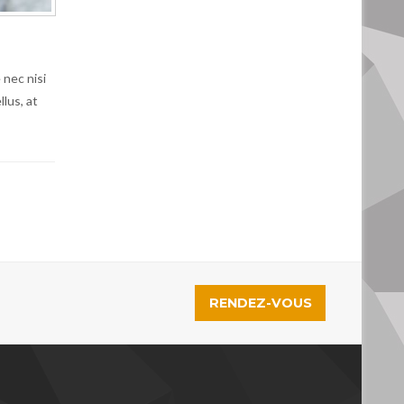
 nec nisi
llus, at
RENDEZ-VOUS