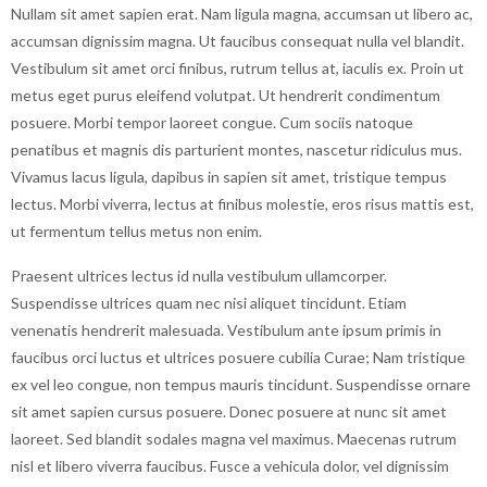
Nullam sit amet sapien erat. Nam ligula magna, accumsan ut libero ac,
accumsan dignissim magna. Ut faucibus consequat nulla vel blandit.
Vestibulum sit amet orci finibus, rutrum tellus at, iaculis ex. Proin ut
metus eget purus eleifend volutpat. Ut hendrerit condimentum
posuere. Morbi tempor laoreet congue. Cum sociis natoque
penatibus et magnis dis parturient montes, nascetur ridiculus mus.
Vivamus lacus ligula, dapibus in sapien sit amet, tristique tempus
lectus. Morbi viverra, lectus at finibus molestie, eros risus mattis est,
ut fermentum tellus metus non enim.
Praesent ultrices lectus id nulla vestibulum ullamcorper.
Suspendisse ultrices quam nec nisi aliquet tincidunt. Etiam
venenatis hendrerit malesuada. Vestibulum ante ipsum primis in
faucibus orci luctus et ultrices posuere cubilia Curae; Nam tristique
ex vel leo congue, non tempus mauris tincidunt. Suspendisse ornare
sit amet sapien cursus posuere. Donec posuere at nunc sit amet
laoreet. Sed blandit sodales magna vel maximus. Maecenas rutrum
nisl et libero viverra faucibus. Fusce a vehicula dolor, vel dignissim